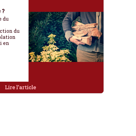
 ?
e du
ction du
olation
i en
Lire l'article