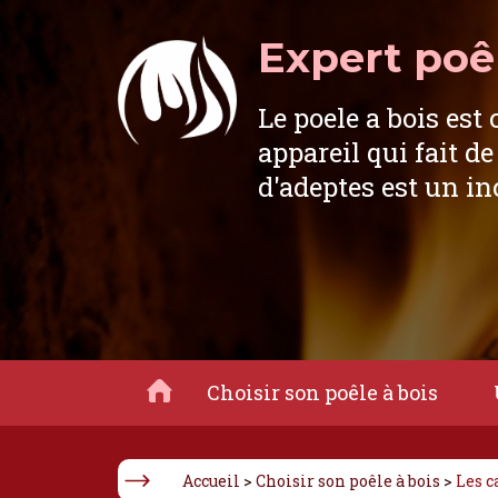
Expert poêl
Le poele a bois est 
appareil qui fait de
d'adeptes est un i
Choisir son poêle à bois
Accueil
>
Choisir son poêle à bois
>
Les c