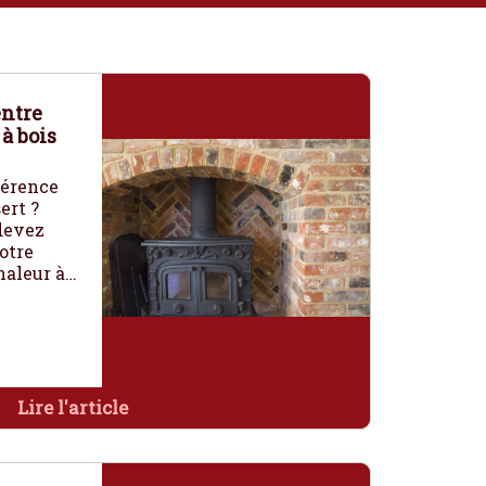
entre
 à bois
férence
ert ?
 devez
otre
haleur à…
Lire l'article