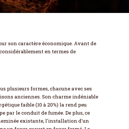
 pour son caractère économique. Avant de
t considérablement en termes de
ous plusieurs formes, chacune avec ses
maisons anciennes. Son charme indéniable
étique faible (10 à 20%) la rend peu
e par le conduit de fumée. De plus, ce
eminée existante, l'installation d'un
rme un foyer ouvert en foyer fermé. Le