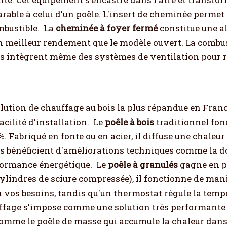
ble à celui d'un poêle. L'insert de cheminée permet 
bustible.
La
cheminée à foyer fermé
constitue une a
ien meilleur rendement que le modèle ouvert. La combu
es intègrent même des systèmes de ventilation pour ré
lution de chauffage au bois la plus répandue en Franc
acilité d'installation.
Le
poêle à bois
traditionnel fon
 Fabriqué en fonte ou en acier, il diffuse une chaleu
ls bénéficient d'améliorations techniques comme la d
rformance énergétique.
Le
poêle à granulés
gagne en po
s cylindres de sciure compressée), il fonctionne de ma
n vos besoins, tandis qu'un thermostat régule la te
uffage s'impose comme une solution très performante
comme le poêle de masse qui accumule la chaleur dans