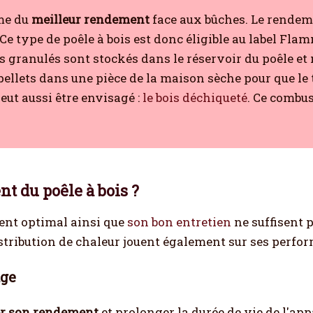
me du
meilleur rendement
face aux bûches. Le rendeme
 Ce type de poêle à bois est donc éligible au label Fl
les granulés sont stockés dans le réservoir du poêle et
ellets dans une pièce de la maison sèche pour que le t
eut aussi être envisagé :
le bois déchiqueté
. Ce combus
 du poêle à bois ?
ment optimal ainsi que
son bon entretien
ne suffisent p
stribution de chaleur jouent également sur ses perfo
age
r son rendement
et prolonger la durée de vie de l'appa