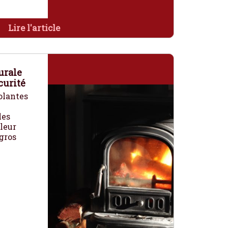
Lire l'article
urale
curité
olantes
les
aleur
gros