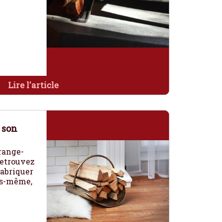
Lire l'article
 son
range-
Retrouvez
fabriquer
us-même,