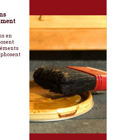
ons
iment
ns en
posent
léments
rphosent