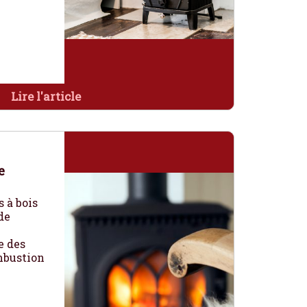
Lire l'article
e
s à bois
de
e des
mbustion