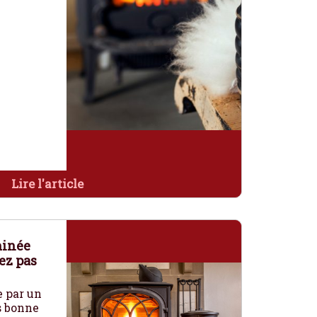
Lire l'article
minée
lez pas
 par un
ès bonne