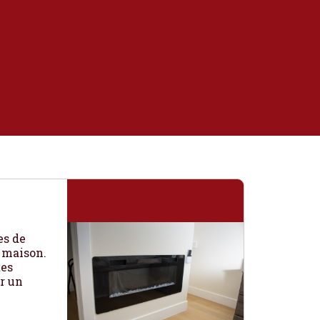
es de
 maison.
tes
r un