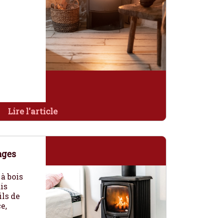
Lire l'article
ages
à bois
is
ils de
e,