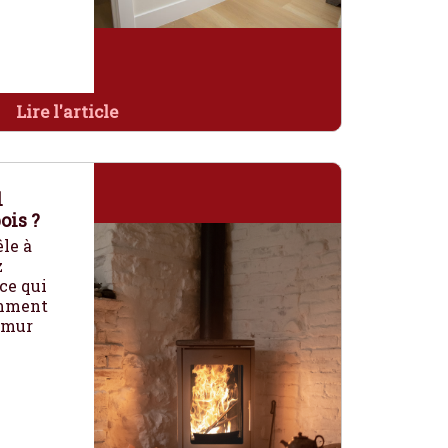
Lire l'article
l
ois ?
le à
z
ce qui
omment
e mur