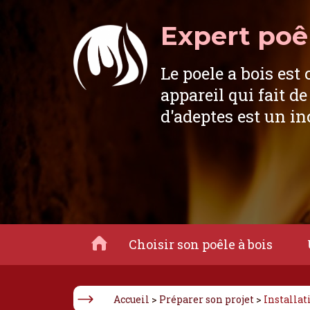
Expert poêl
Le poele a bois est 
appareil qui fait de
d'adeptes est un i
Choisir son poêle à bois
Accueil
>
Préparer son projet
>
Installat